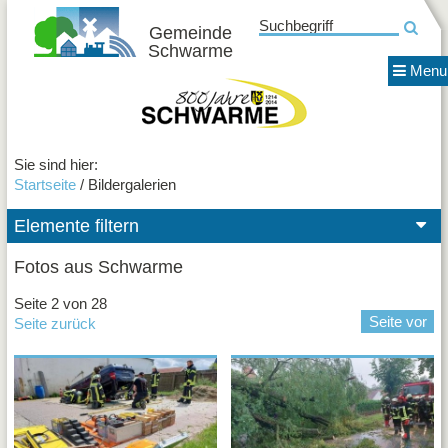
Suchbegriff
Gemeinde
Schwarme
News
Menu
Gemei
800 Jahre Schwarme
Termin
Fotos
Verein
Sie sind hier:
Startseite
/ Bildergalerien
EULE
e.V.
Elemente filtern
Förderv
der
Grunds
Fotos aus Schwarme
Alle anzeigen
Schwa
Vereine
Seite
2
von
28
e.V.
Seite vor
Seite zurück
Förderv
EULE e.V.
Freiba
Förderverein der Grundschule Schwarme e.V.
Schwa
e.V.
Förderverein Freibad Schwarme e.V.
GAS
GAS
Krieger
und