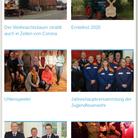
Kindertagesstätte Sonnenschein
Turn-
und
Sportve
Schwa
Der Weihnachtsbaum strahlt
Erntefest 2020
e.V.
auch in Zeiten von Corona
Institut
ev.
Kirche
Feuerw
Gemei
Schwa
Gemein
Grunds
Jugend
Schwa
Uhlenspeeler
Jahreshauptversammlung der
Kinder
Jugendfeuerwehr
Wiesen
Kindert
Sonnen
Gewer