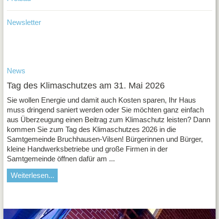
Turn-
und
Newsletter
Sportve
Schwa
e.V.
Institut
News
ev.
Kirche
Tag des Klimaschutzes am 31. Mai 2026
Feuerw
Sie wollen Energie und damit auch Kosten sparen, Ihr Haus
Gemei
muss dringend saniert werden oder Sie möchten ganz einfach
Schwa
aus Überzeugung einen Beitrag zum Klimaschutz leisten? Dann
Gemein
kommen Sie zum Tag des Klimaschutzes 2026 in die
Grunds
Samtgemeinde Bruchhausen-Vilsen! Bürgerinnen und Bürger,
Jugend
kleine Handwerksbetriebe und große Firmen in der
Schwa
Samtgemeinde öffnen dafür am ...
Kinder
Wiesen
Weiterlesen...
Kindert
Sonnen
Gewer