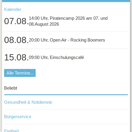
Soldat
Kalender
Schwa
e.V.
14:00 Uhr, Piratencamp 2026 am 07. und
07.08.
MSC
08.August 2026
Schwa
e.V.
08.08.
20:00 Uhr, Open Air - Rocking Boomers
Reit-
und
Rennve
15.08.
09:00 Uhr, Einschulungscafé
Schwa
1897
e.V.
Alle Termine...
Reitver
Martfel
-
Beliebt
Schwa
e.V.
Gesundheit & Notdienste
Schütz
Schwa
Bürgerservice
e.V.
Sozial
Schwa
Freibad