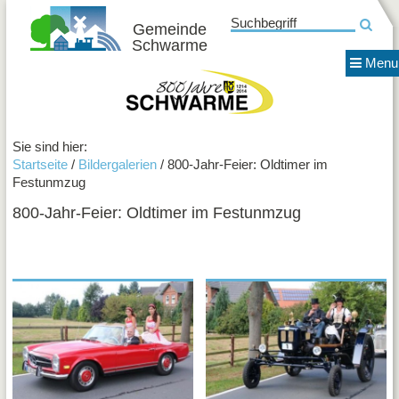
Suchbegriff
Gemeinde
Schwarme
News
Menu
Gemei
800 Jahre Schwarme
Termin
Fotos
Verein
Sie sind hier:
Startseite
/
Bildergalerien
/ 800-Jahr-Feier: Oldtimer im
EULE
Festunmzug
e.V.
Förderv
800-Jahr-Feier: Oldtimer im Festunmzug
der
Grunds
Schwa
e.V.
Förderv
Freiba
Schwa
e.V.
GAS
Krieger
und