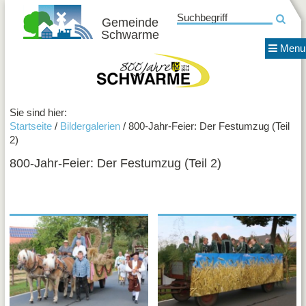
Suchbegriff
Gemeinde
Schwarme
News
Menu
Gemei
800 Jahre Schwarme
Termin
Fotos
Verein
Sie sind hier:
Startseite
/
Bildergalerien
/ 800-Jahr-Feier: Der Festumzug (Teil
EULE
2)
e.V.
Förderv
800-Jahr-Feier: Der Festumzug (Teil 2)
der
Grunds
Schwa
e.V.
Förderv
Freiba
Schwa
e.V.
GAS
Krieger
und