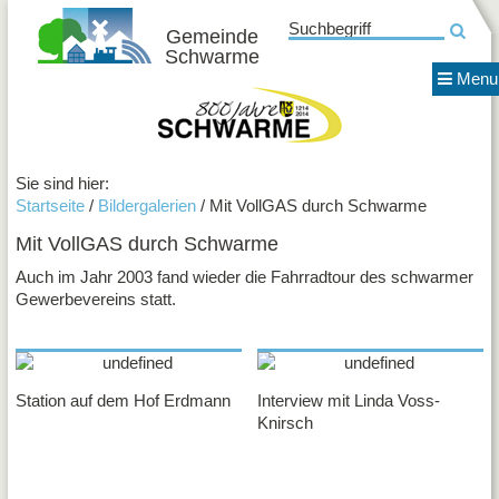
Suchbegriff
Gemeinde
Schwarme
News
Menu
Gemei
800 Jahre Schwarme
Termin
Fotos
Verein
Sie sind hier:
Startseite
/
Bildergalerien
/ Mit VollGAS durch Schwarme
EULE
e.V.
Mit VollGAS durch Schwarme
Förderv
der
Auch im Jahr 2003 fand wieder die Fahrradtour des schwarmer
Grunds
Gewerbevereins statt.
Schwa
e.V.
Förderv
Freiba
Station auf dem Hof Erdmann
Interview mit Linda Voss-
Schwa
Knirsch
e.V.
GAS
Krieger
und